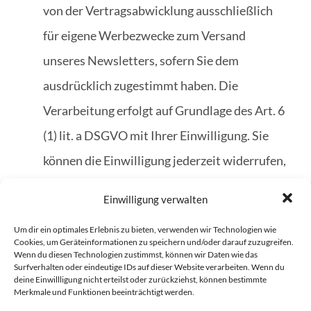
von der Vertragsabwicklung ausschließlich
für eigene Werbezwecke zum Versand
unseres Newsletters, sofern Sie dem
ausdrücklich zugestimmt haben. Die
Verarbeitung erfolgt auf Grundlage des Art. 6
(1) lit. a DSGVO mit Ihrer Einwilligung. Sie
können die Einwilligung jederzeit widerrufen,
ohne dass die Rechtmäßigkeit der aufgrund
Einwilligung verwalten
der Einwilligung bis zum Widerruf erfolgten
Um dir ein optimales Erlebnis zu bieten, verwenden wir Technologien wie
Verarbeitung berührt wird. Sie können dazu
Cookies, um Geräteinformationen zu speichern und/oder darauf zuzugreifen.
Wenn du diesen Technologien zustimmst, können wir Daten wie das
den Newsletter jederzeit unter Nutzung des
Surfverhalten oder eindeutige IDs auf dieser Website verarbeiten. Wenn du
deine Einwillligung nicht erteilst oder zurückziehst, können bestimmte
entsprechenden Links im Newsletter oder
Merkmale und Funktionen beeinträchtigt werden.
durch Mitteilung an uns abbestellen. Ihre E-