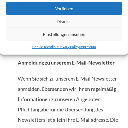
Vorlieben
Mail-Adresse wird danach aus dem Verteiler
entfernt.
Dismiss
Einstellungen ansehen
Eine Weitergabe an sonstige Dritte erfolgt
nicht.
Cookie-Richtlinie
Privacy Policy
Impressum
Anmeldung zu unserem E-Mail-Newsletter
Wenn Sie sich zu unserem E-Mail Newsletter
anmelden, übersenden wir Ihnen regelmäßig
Informationen zu unseren Angeboten.
Pflichtangabe für die Übersendung des
Newsletters ist allein Ihre E-Mailadresse. Die