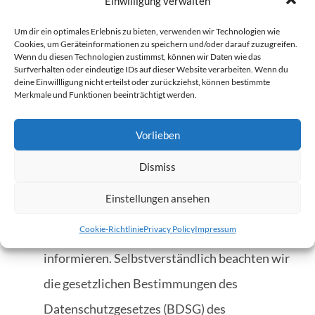
Einwilligung verwalten
ohne Kostennote. Wir werden den
Um dir ein optimales Erlebnis zu bieten, verwenden wir Technologien wie
Sachverhalt unverzüglich prüfen und ggf. die
Cookies, um Geräteinformationen zu speichern und/oder darauf zuzugreifen.
Wenn du diesen Technologien zustimmst, können wir Daten wie das
Störung beseitigen.
Surfverhalten oder eindeutige IDs auf dieser Website verarbeiten. Wenn du
deine Einwillligung nicht erteilst oder zurückziehst, können bestimmte
Merkmale und Funktionen beeinträchtigt werden.
Datenschutzhinweis
Vielen Dank für Ihr Interesse an unserem
Vorlieben
Onlineauftritt. Der Schutz Ihrer persönlichen
Dismiss
Daten liegt uns sehr am Herzen. An dieser
Einstellungen ansehen
Stelle möchten wir Sie daher über den
Cookie-Richtlinie
Privacy Policy
Impressum
Datenschutz in unserem Unternehmen
informieren. Selbstverständlich beachten wir
die gesetzlichen Bestimmungen des
Datenschutzgesetzes (BDSG) des