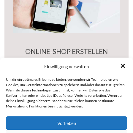
Ort oder in unseren Schulungsräumen buchen.
können Sie als Inhouse Variante bei Ihnen vor
Alle Schulungen, Seminare und Workshops
ONLINE-SHOP ERSTELLEN
BIS ZU 6 TEILNEHMERN - 1 PREIS
Einwilligung verwalten
Wir erstellen Ihren Online-Shop gemeinsam
mit Ihren Mitarbeitern, die gleichzeitig eine
Um dir ein optimales Erlebnis zu bieten, verwenden wir Technologien wie
Cookies, um Geräteinformationen zu speichern und/oder darauf zuzugreifen.
Intensivschulung erhalten.
Wenn du diesen Technologien zustimmst, können wir Daten wie das
Surfverhalten oder eindeutige IDs auf dieser Website verarbeiten. Wenn du
deine Einwillligung nicht erteilst oder zurückziehst, können bestimmte
Merkmale und Funktionen beeinträchtigt werden.
Vorlieben