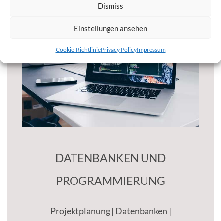
Dismiss
Einstellungen ansehen
Cookie-Richtlinie
Privacy Policy
Impressum
DATENBANKEN UND PROGRAMMIERUNG
Ort oder in unseren Schulungsräumen buchen.
können Sie als Inhouse Variante bei Ihnen vor
Alle Schulungen, Seminare und Workshops
DATENBANKEN UND
BIS ZU 6 TEILNEHMERN - 1 PREIS
PROGRAMMIERUNG
Projektplanung | Datenbanken |